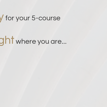
y
for your 5-course
ght
where you are...