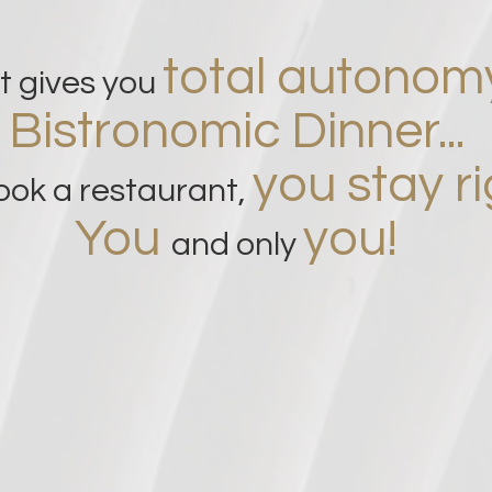
total autonom
t gives you
Bistronomic Dinner...
you stay ri
ok a restaurant,
You
you!
and only