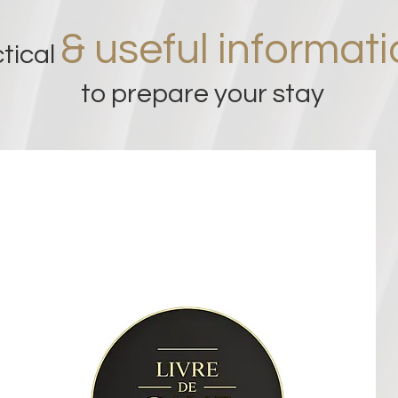
& useful informat
tical
to prepare yo
ur stay