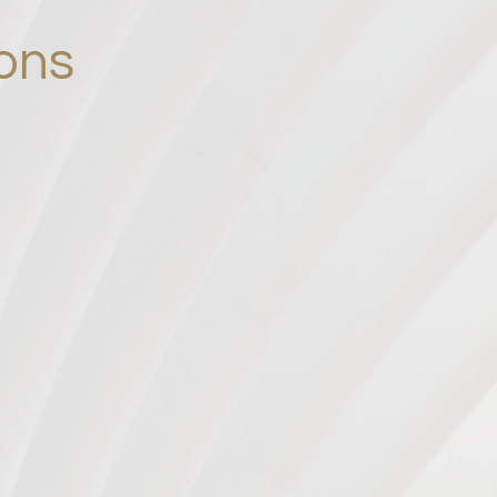
ion
s