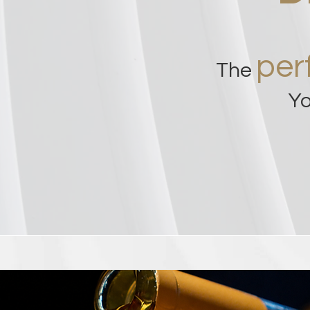
per
The
Yo