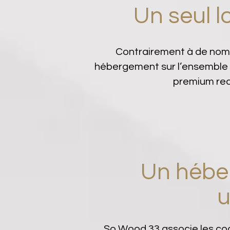
Un seul 
Contrairement à de nomb
hébergement sur l’ensemble de
premium rec
Un hébe
u
So Wood 33 associe les co