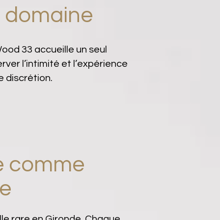
u domaine
ood 33 accueille un seul
er l’intimité et l’expérience
 discrétion.
sé comme
te
le rare en Gironde. Chaque