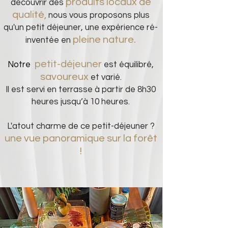
produits locaux de
découvrir des
qualité,
nous vous proposons plus
qu'un petit dé
jeuner, une expérience ré-
pleine nature.
inventée en
petit-dé
jeuner
Notre
est équilibré,
savoureux
et varié.
Il est servi en terrasse à partir de 8h
30
heures jusqu’à 10 heures.
L'atout charme de ce petit-déjeuner ?
une vue panoramique sur la forêt
!