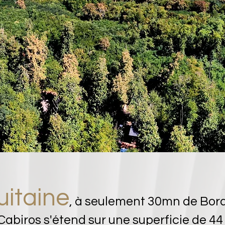
uitaine
, à seulement 30mn de Bord
Cabiros s'étend sur une superficie de 4
4